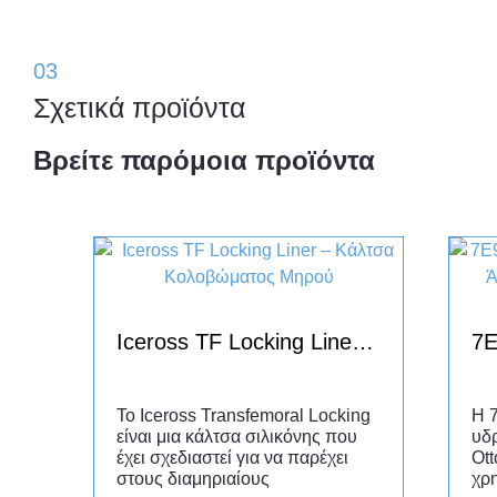
03
Σχετικά προϊόντα
Βρείτε παρόμοια προϊόντα
Iceross TF Locking Liner – Κάλτσα Κολοβώματος Μηρού
Το Iceross Transfemoral Locking
Η 7
είναι μια κάλτσα σιλικόνης που
υδ
έχει σχεδιαστεί για να παρέχει
Ot
στους διαμηριαίους
χρ