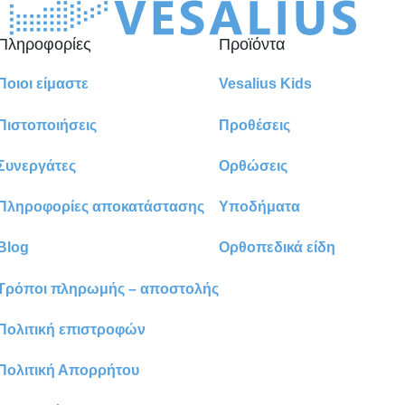
Πληροφορίες
Προϊόντα
Ποιοι είμαστε
Vesalius Kids
Πιστοποιήσεις
Προθέσεις
Συνεργάτες
Ορθώσεις
Πληροφορίες αποκατάστασης
Υποδήματα
Blog
Ορθοπεδικά είδη
Τρόποι πληρωμής – αποστολής
Πολιτική επιστροφών
Πολιτική Απορρήτου