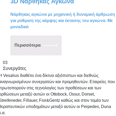
3D Νάρθηκας Αγκώνα
παραγγελία (custom made) και
κατασκευάζονται κατόπιν λήψεως
μέτρων, σύμφωνα με τις δικές σας
Νάρθηκας αγκώνα με μηχανική ή δυναμική άρθρωση
επιθυμίες σε χρώμα και σχέδιο.
για ρύθμιση της κάμψης και έκτασης του αγκώνα. Με
Επικοινωνήστε σήμερα μαζί μας και
μοναδικό
ενημερωθείτε σχετικά για τις 3d printing
(τρισδιάστατη εκτύπωση) ορθώσεις άνω
& κάτω άκρων, πάντα με την υπογραφή
Περισσότερα
ποιότητας και τεχνογνωσίας VESALIUS.
03
Συνεργάτες
Η Vesalius διαθέτει ένα δίκτυο αξιόπιστων και διεθνώς
αναγνωρισμένων συνεργατών και προμηθευτών. Εταιρείες που
πρωτοπορούν στις τεχνολογίες των προθέσεων και των
ορθώσεων μεταξύ αυτών οι Ottobock, Ossur, Dorset,
Streifeneder, Fillauer, Fior&Gentz καθώς και στον τομέα των
θεραπευτικών υποδημάτων μεταξύ αυτών οι Perpedes, Duna
κ.α.