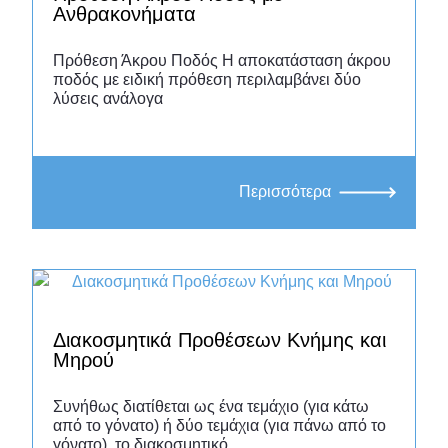
με υψηλότερο επίπεδο ακρωτηριασμού
Ανθρακονήματα
που χρειάζονται περισσότερη
υποστήριξη. Προσφέρουμε μια ευρεία
Πρόθεση Άκρου Ποδός Η αποκατάσταση άκρου
ποδός με ειδική πρόθεση περιλαμβάνει δύο
γκάμα προϊόντων, από λύσεις
λύσεις ανάλογα
γεμίσματος δακτύλων μέχρι υψηλής
ποιότητας προσαρμοσμένες προθέσεις
και ταιριαστά σχέδια με χρώμα.
Προθέσεις Άκρου Ποδός με Carbon
Περισσότερα
Τα τεχνητά μέλη άκρου ποδός με ειδικά
πέλματα carbon, στηρίζονται στην
περιοχή του γόνατος και των κονδύλων.
Η συγκεκριμένη πρόθεση είναι
κατάλληλη για ακρωτηριασμούς στα
Διακοσμητικά Προθέσεων Κνήμης και
οστά του ταρσού και εγγύτερα.
Μηρού
Οι προθέσεις άκρου ποδός αποτελούν
λειτουργικές, αλλά και αισθητικές
Συνήθως διατίθεται ως ένα τεμάχιο (για κάτω
λύσεις.
από το γόνατο) ή δύο τεμάχια (για πάνω από το
γόνατο), το διακοσμητικό