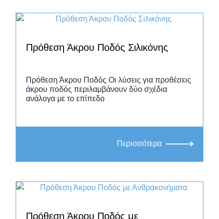
ύψος των μεταταρσίων (π.χ.
Lisfranc). Κάθε προϊόν σιλικόνης της
VESALIUS
, είναι κατασκευασμένο κατά
παραγγελία, σμιλεύεται στο χέρι για να
Πρόθεση Άκρου Ποδός Σιλικόνης
αντικατοπτρίζει την λεπτομέρεια, τον
τόνο του δέρματος και τα χαρακτηριστικά
Πρόθεση Άκρου Ποδός Οι λύσεις για προθέσεις
του υγιούς μέλους.
άκρου ποδός περιλαμβάνουν δύο σχέδια
Οι λύσεις σιλικόνης μας προσφέρονται
ανάλογα με το επίπεδο
σε μια ποικιλία φινιρισμάτων, είναι
απόλυτα εξατομικευμένες, ταιριάζουν σε
κάθε προϋπολογισμό, και υπάρχει η
Περισσότερα
δυνατότητα ακόμη και να ενσωματώσουν
ειδικά σχέδια τατουάζ. Η ομάδα μας
ανταποκρίνεται σε κάθε ανάγκη σας.
Προθέσεις Άκρου Ποδός SAFoot
Το προϊόν SAFoot, με ενσωματωμένους
ιμάντες Velcro ενδείκνυται για ασθενείς
Πρόθεση Άκρου Ποδός με