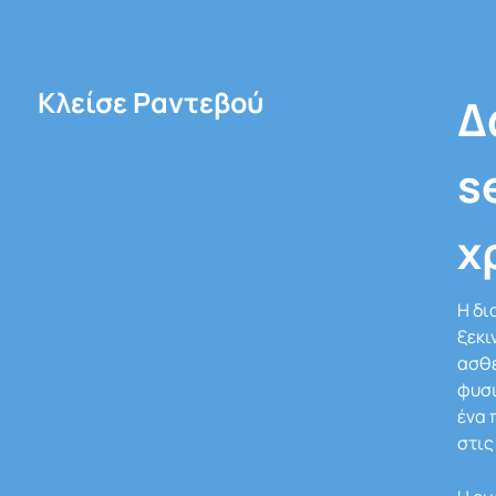
Κλείσε Ραντεβού
Δ
s
χ
Η δι
ξεκι
ασθε
φυσι
ένα
στις