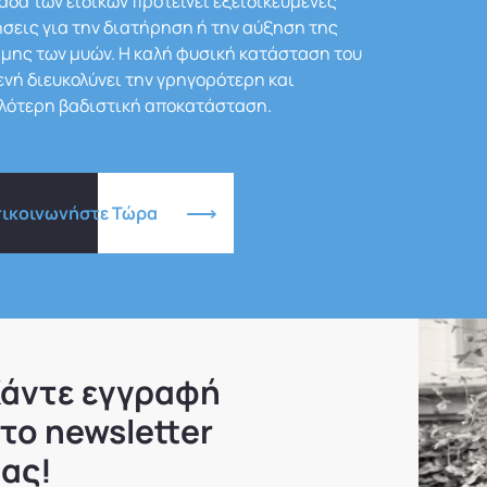
άδα των ειδικών προτείνει εξειδικευμένες
σεις για την διατήρηση ή την αύξηση της
μης των μυών. Η καλή φυσική κατάσταση του
νή διευκολύνει την γρηγορότερη και
λότερη βαδιστική αποκατάσταση.
πικοινωνήστε Τώρα
άντε εγγραφή
το newsletter
ας!