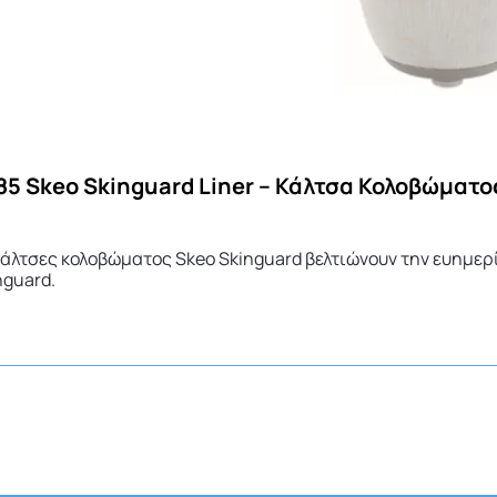
85 Skeo Skinguard Liner – Κάλτσα Κολοβώματ
κάλτσες κολοβώματος Skeo Skinguard βελτιώνουν την ευημερ
nguard.