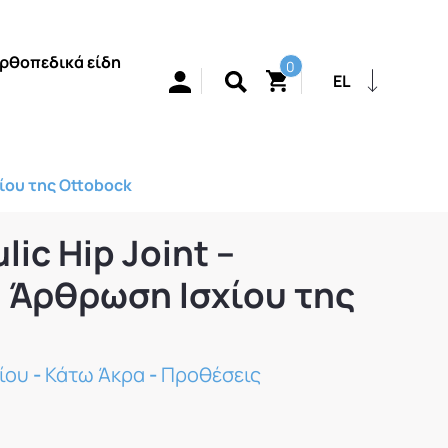
ρθοπεδικά είδη
0
EL
χίου της Ottobock
lic Hip Joint –
 Άρθρωση Ισχίου της
ίου
-
Κάτω Άκρα
-
Προθέσεις