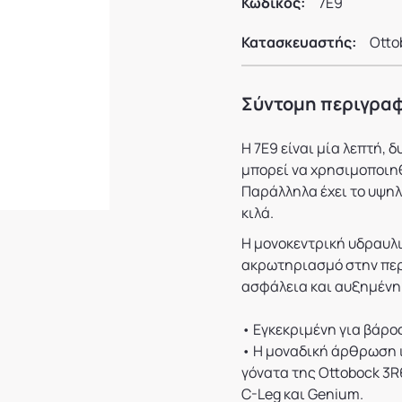
Κωδικός:
7E9
Κατασκευαστής:
Otto
Σύντομη περιγρα
Η 7E9 είναι μία λεπτή,
μπορεί να χρησιμοποιη
Παράλληλα έχει το υψηλ
κιλά.
Η μονοκεντρική υδραυλι
ακρωτηριασμό στην περι
ασφάλεια και αυξημένη 
• Εγκεκριμένη για βάρο
• Η μοναδική άρθρωση ι
γόνατα της Ottobock 3R
C-Leg και Genium.