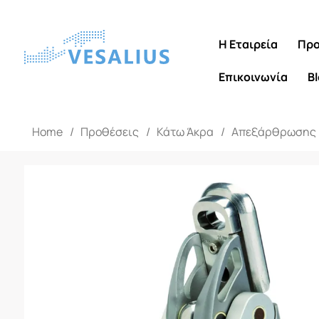
Η Εταιρεία
Προ
Επικοινωνία
B
Home
/
Προθέσεις
/
Κάτω Άκρα
/
Απεξάρθρωσης 