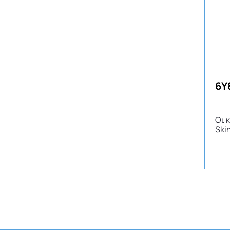
6Y
Οι 
Ski