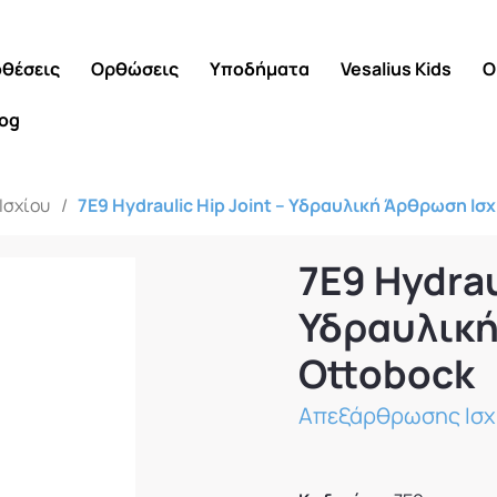
θέσεις
Ορθώσεις
Υποδήματα
Vesalius Kids
Ο
log
Ισχίου
/
7E9 Hydraulic Hip Joint – Υδραυλική Άρθρωση Ισ
7E9 Hydrau
Υδραυλική
Ottobock
Απεξάρθρωσης Ισχ