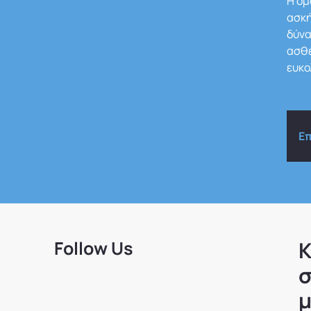
Η ομ
ασκή
δύνα
ασθε
ευκο
Ε
Follow Us
Κ
σ
μ