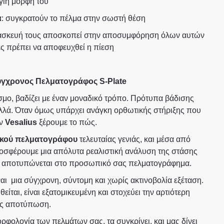
γιή μορφή του
α
: συγκρατούν το πέλμα στην σωστή θέση
τασκευή τους αποσκοπεί στην αποσυμφόρηση όλων αυτών
ες πρέπει να αποφευχθεί η πίεση
γχρονος Πελματογράφος S-Plate
ο, βαδίζει με έναν μοναδικό τρόπο. Πρότυπα βάδισης
λά. Όταν όμως υπάρχει ανάγκη ορθωτικής στήριξης που
ην
Vesalius
ξέρουμε το πώς.
κού πελματογράφου
τελευταίας γενιάς, και μέσα από
οσφέρουμε μια απόλυτα ρεαλιστική ανάλυση της στάσης
ου αποτυπώνεται στο προσωπικό σας πελματογράφημα.
αι μια σύγχρονη, σύντομη και χωρίς ακτινοβολία εξέταση.
ίται, είναι εξατομικευμένη και στοχεύει την αρτιότερη
σας αποτύπωση.
ρφολογία των πελμάτων σας, τα συγκρίνει, και μας δίνει