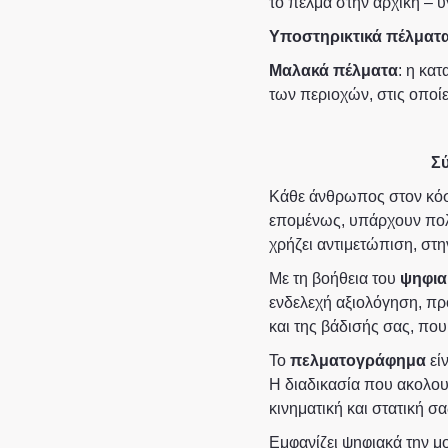
το πέλμα στην αρχική – υ
Υποστηρικτικά πέλματ
Μαλακά πέλματα
: η κα
των περιοχών, στις οποί
Σύ
Κάθε άνθρωπος στον κόσμ
επομένως, υπάρχουν πολ
χρήζει αντιμετώπιση, στ
Με τη βοήθεια του
ψηφια
ενδελεχή αξιολόγηση, πρ
και της βάδισής σας, π
Το
πελματογράφημα
είν
Η διαδικασία που ακολουθε
κινηματική και στατική 
Εμφανίζει ψηφιακά την μο