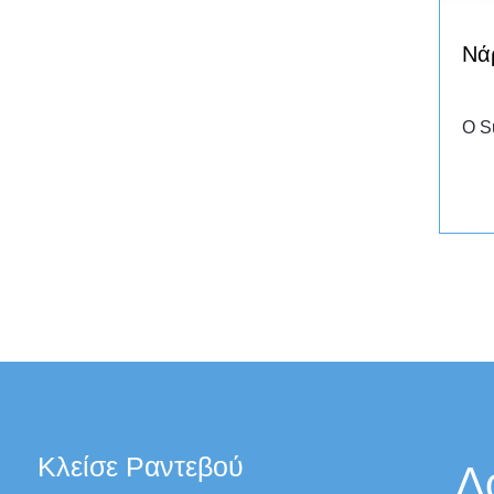
Νά
Ο S
Κλείσε Ραντεβού
Δ