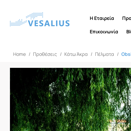
Η Εταιρεία
Προ
Επικοινωνία
B
Home
/
Προθέσεις
/
Κάτω Άκρα
/
Πέλματα
/
Obs