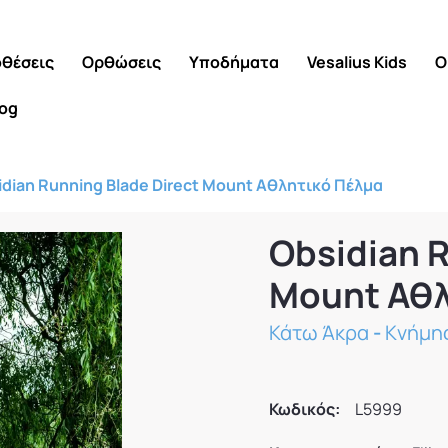
θέσεις
Ορθώσεις
Υποδήματα
Vesalius Kids
Ο
log
idian Running Blade Direct Mount Αθλητικό Πέλμα
Obsidian R
Mount Αθλ
Κάτω Άκρα
-
Κνήμη
Κωδικός:
L5999