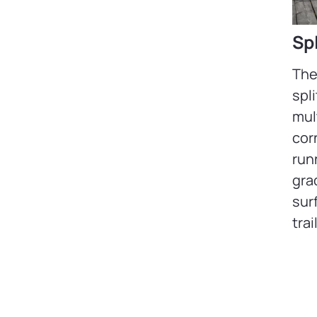
Sp
The
spl
mul
cor
runn
gra
sur
trail