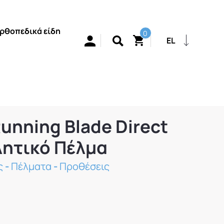
ρθοπεδικά είδη
0
EL
unning Blade Direct
ητικό Πέλμα
ς
-
Πέλματα
-
Προθέσεις