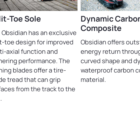
lit-Toe Sole
Dynamic Carbo
Composite
 Obsidian has an exclusive
it-toe design for improved
Obsidian offers out
ti-axial function and
energy return throu
nering performance. The
curved shape and d
ing blades offer a tire-
waterproof carbon 
de tread that can grip
material.
faces from the track to the
.