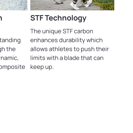
n
STF Technology
The unique STF carbon
standing
enhances durability which
gh the
allows athletes to push their
ynamic,
limits with a blade that can
composite
keep up.