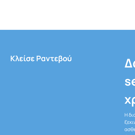
Κλείσε Ραντεβού
Δ
s
χ
Η δι
ξεκι
ασθε