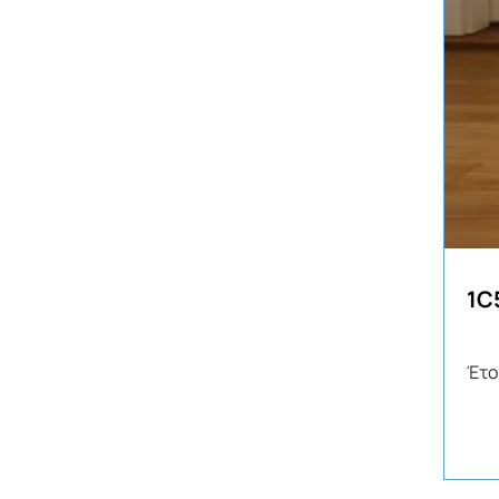
1C
Έτο