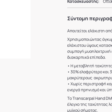
Κατασκευαστής:
Otto
Σύντομη περιγρα
Απαιτείται ελάχιστη α
Χρησιμοποιώντας άγκυρ
ελάχιστου ύψους κατασκ
συμπαγή μυοηλεκτρική ε
διακαρπικά επίπεδα.
• Η μεταβλητή ταχύτητ
• 30% ελαφρύτερο και 3
μακρύτερους ακρωτηρ
• Χωρίς περιστροφή καρ
ενεργά πρηνισμό και ύπτ
Το Transcarpal Hand DM
έλεγχο της ταχύτητας λ
μυϊκού σήματος.