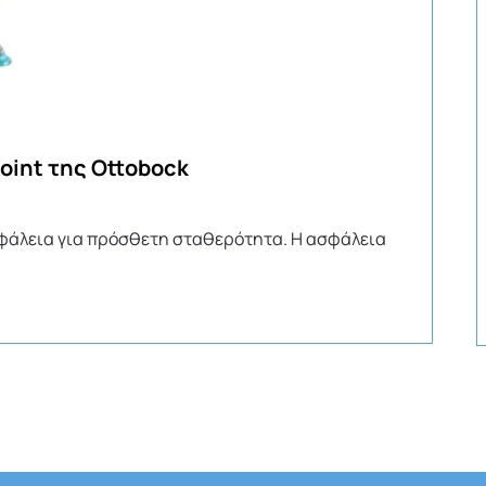
oint της Ottobock
σφάλεια για πρόσθετη σταθερότητα. Η ασφάλεια