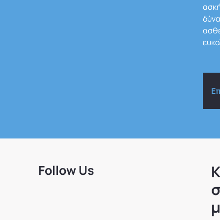
ασκή
δύνα
ασθε
ευκο
Ε
Follow Us
Κ
σ
μ