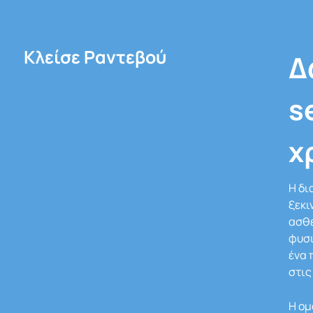
Κλείσε Ραντεβού
Δ
s
χ
Η δι
ξεκι
ασθε
φυσι
ένα
στις
Η ομ