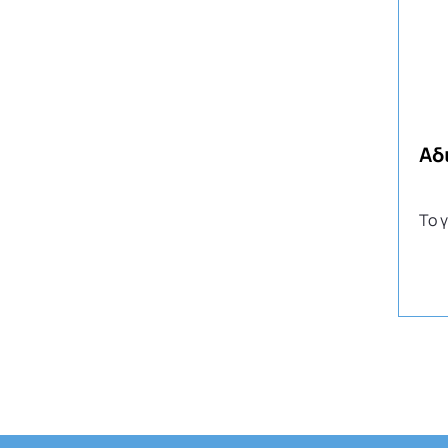
Αδ
Το 