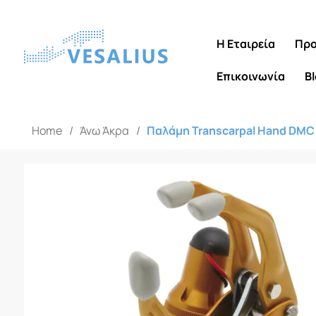
Η Εταιρεία
Προ
Επικοινωνία
B
Home
/
Άνω Άκρα
/
Παλάμη Transcarpal Hand DMC 