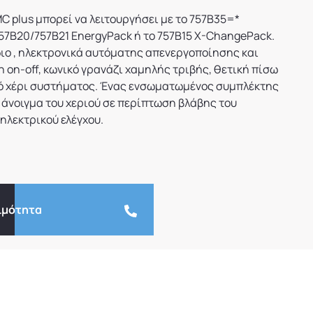
C plus μπορεί να λειτουργήσει με το 757B35=*
 757B20/757B21 EnergyPack ή το 757B15 X-ChangePack.
ιο , ηλεκτρονικά αυτόματης απενεργοποίησης και
on-off, κωνικό γρανάζι χαμηλής τριβής, θετική πίσω
κό χέρι συστήματος. Ένας ενσωματωμένος συμπλέκτης
 άνοιγμα του χεριού σε περίπτωση βλάβης του
ηλεκτρικού ελέγχου.
ιμότητα