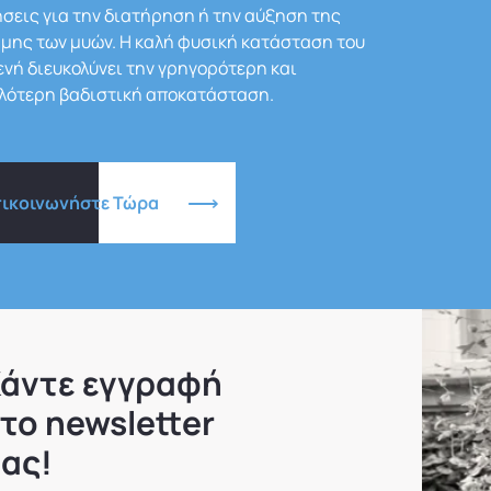
σεις για την διατήρηση ή την αύξηση της
μης των μυών. Η καλή φυσική κατάσταση του
νή διευκολύνει την γρηγορότερη και
λότερη βαδιστική αποκατάσταση.
πικοινωνήστε Τώρα
άντε εγγραφή
το newsletter
ας!