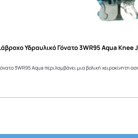
ιάβροχο Υδραυλικό Γόνατο 3WR95 Aqua Knee J
γόνατο 3WR95 Aqua περιλαμβάνει μια βολική χειροκίνητη α