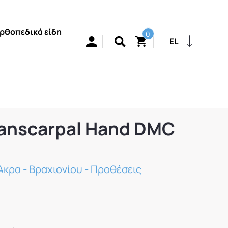
ρθοπεδικά είδη
0
EL
anscarpal Hand DMC
Άκρα
-
Βραχιονίου
-
Προθέσεις