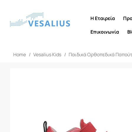
Η Εταιρεία
Προ
Επικοινωνία
B
Home
/
Vesalius Kids
/
Παιδικά Ορθοπεδικά Παπού