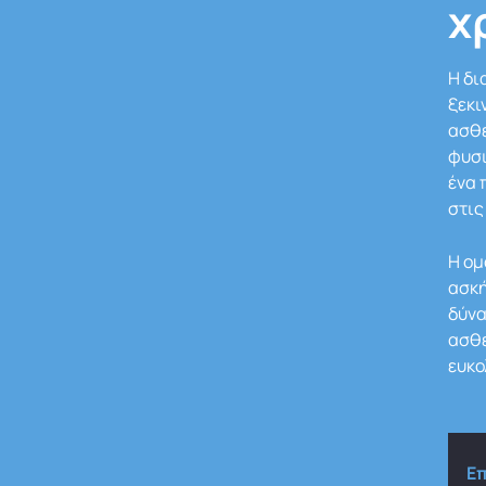
χ
Η δι
ξεκι
ασθε
φυσι
ένα
στις
Η ομ
ασκή
δύνα
ασθε
ευκο
Ε