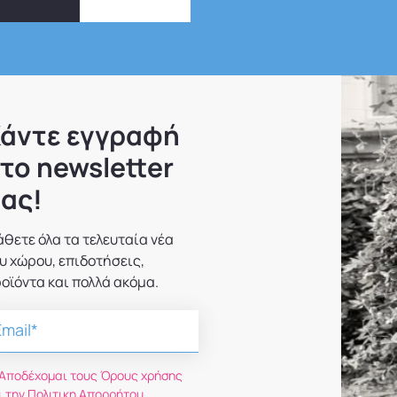
άντε εγγραφή
το newsletter
ας!
θετε όλα τα τελευταία νέα
υ χώρου, επιδοτήσεις,
οϊόντα και πολλά ακόμα.
Αποδέχομαι τους Όρους χρήσης
ι την Πολιτικη Απορρήτου