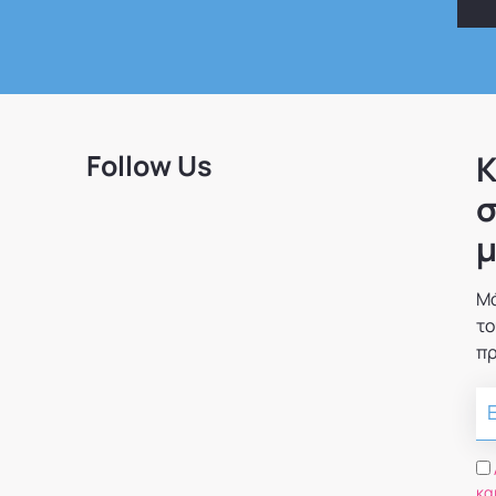
Follow Us
Κ
σ
μ
Μά
το
πρ
κα