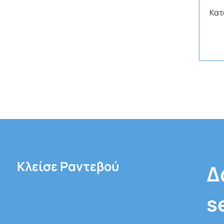
Κατ
Κλείσε Ραντεβού
Δ
s