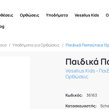
θέσεις
Ορθώσεις
Υποδήματα
Vesalius Kids
Ο
log
τσια
/
Υποδήματα για Ορθώσεις
/
Παιδικά Παπούτσια Ό
Παιδικά Π
Vesalius Kids
-
Παι
Ορθώσεις
Κωδικός:
36163
Κατασκευαστής:
Sche