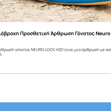
ιάβροχη Προσθετική Άρθρωση Γόνατος Neuro
ρθρωση γόνατος NEURO LOCK H2O είναι μια άρθρωση με ασφ
ό