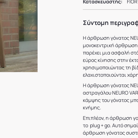
Κατασκευαστής:
FIOR
Σύντομη περιγρα
Η άρθρωση γόνατος NEUR
μονοκεντρική άρθρωση.
παρέχει μια ασφαλή στά
εύρος κίνησης στην έκτ
χρησιμοποιώντας τη βί
ελαχιστοποιούνται χάρη
Η άρθρωση γόνατος NEU
αστραγάλου NEURO VARIO
κάμψης του γόνατος μπο
κνήμης.
Επιπλέον, η άρθρωση γο
το plug + go. Αυτό σημα
άρθρωση γόνατος συστήμ