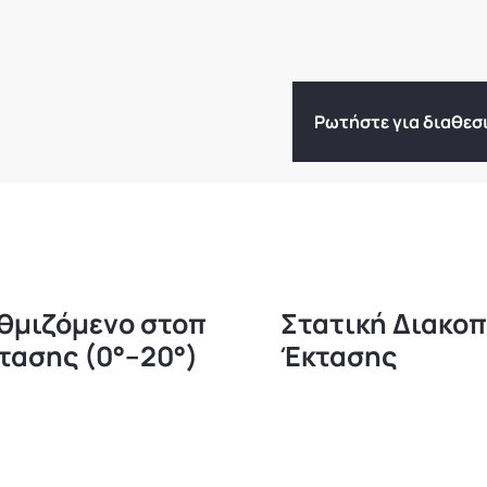
Ρωτήστε για διαθεσ
θμιζόμενο στοπ
Στατική Διακο
τασης (0°–20°)
Έκτασης