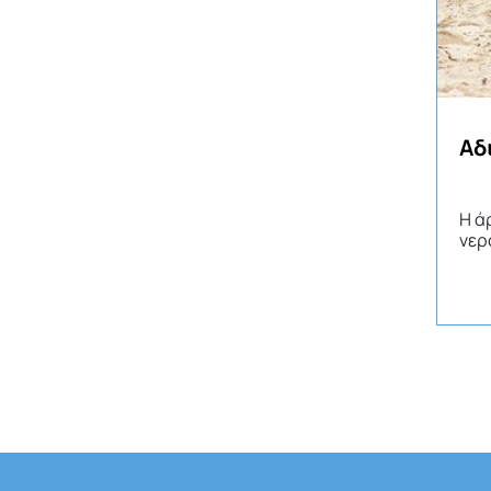
Αδ
Η ά
νερ