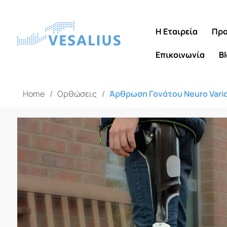
Η Εταιρεία
Προ
Επικοινωνία
B
Home
/
Ορθώσεις
/
Άρθρωση Γονάτου Neuro Vario