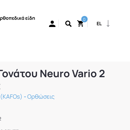
ρθοπεδικά είδη
0
EL
ονάτου Neuro Vario 2
t
(KAFOs)
-
Ορθώσεις
2