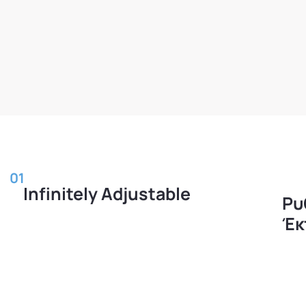
01
Infinitely Adjustable
Ρυ
Έκ