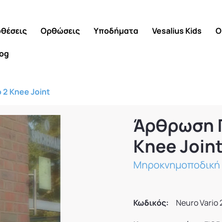
θέσεις
Ορθώσεις
Υποδήματα
Vesalius Kids
Ο
log
 2 Knee Joint
Άρθρωση Γ
Knee Join
Μηροκνημοποδική 
Κωδικός:
Neuro Vario 