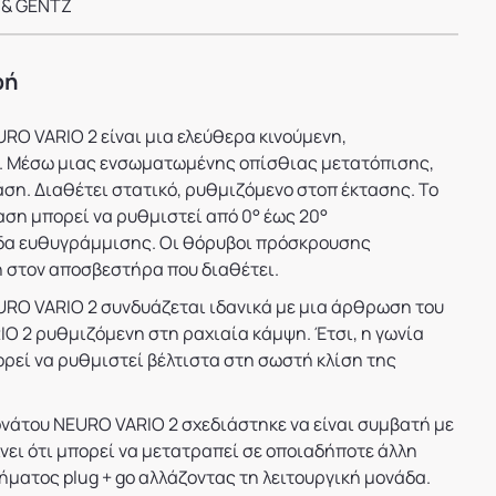
 & GENTZ
φή
O VARIO 2 είναι μια ελεύθερα κινούμενη,
 Μέσω μιας ενσωματωμένης οπίσθιας μετατόπισης,
ση. Διαθέτει στατικό, ρυθμιζόμενο στοπ έκτασης. Το
αση μπορεί να ρυθμιστεί από 0° έως 20°
δα ευθυγράμμισης. Οι θόρυβοι πρόσκρουσης
 στον αποσβεστήρα που διαθέτει.
RO VARIO 2 συνδυάζεται ιδανικά με μια άρθρωση του
 2 ρυθμιζόμενη στη ραχιαία κάμψη. Έτσι, η γωνία
ρεί να ρυθμιστεί βέλτιστα στη σωστή κλίση της
νάτου NEURO VARIO 2 σχεδιάστηκε να είναι συμβατή με
ίνει ότι μπορεί να μετατραπεί σε οποιαδήποτε άλλη
ατος plug + go αλλάζοντας τη λειτουργική μονάδα.