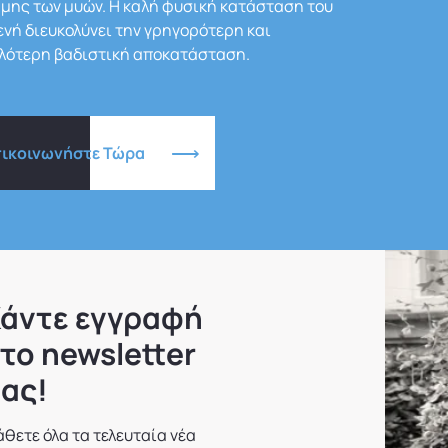
μης των μυών. Η καλή φυσική κατάσταση του
νή διευκολύνει την γρηγορότερη και
λότερη βαδιστική αποκατάσταση.
πικοινωνήστε Τώρα
άντε εγγραφή
το newsletter
ας!
θετε όλα τα τελευταία νέα