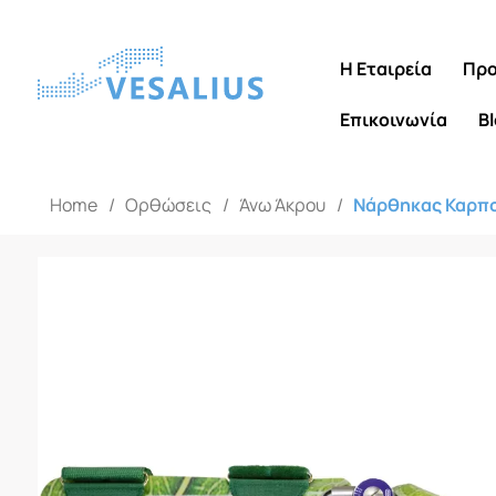
Η Εταιρεία
Προ
Επικοινωνία
B
Home
/
Ορθώσεις
/
Άνω Άκρου
/
Νάρθηκας Καρπ