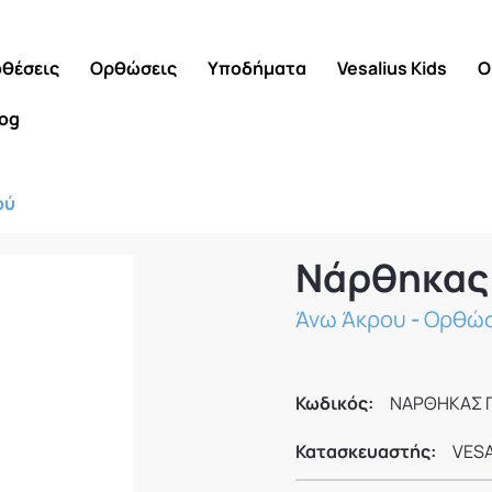
θέσεις
Ορθώσεις
Υποδήματα
Vesalius Kids
Ο
log
ού
Νάρθηκας
Άνω Άκρου
-
Ορθώσ
Κωδικός:
ΝΑΡΘΗΚΑΣ 
Κατασκευαστής:
VESA