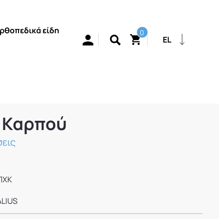
ρθοπεδικά είδη
0
EL
 Καρπού
εις
ΠΧΚ
LIUS