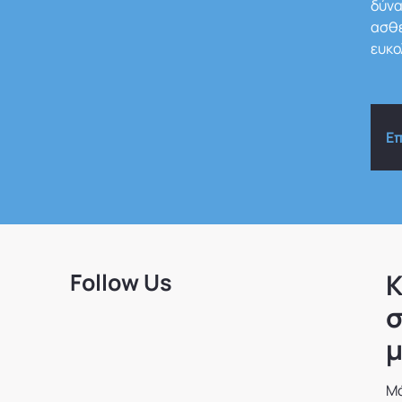
δύνα
ασθε
ευκο
Ε
Follow Us
Κ
σ
μ
Μά