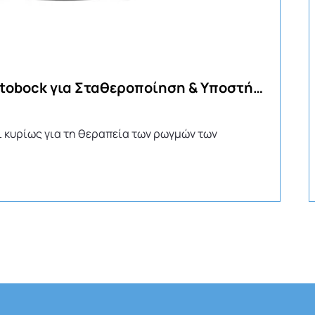
Δυναμικός Νάρθηκας Αστραγάλου Dyna Ankle Ottobock για Σταθεροποίηση & Υποστήριξη
 κυρίως για τη θεραπεία των ρωγμών των