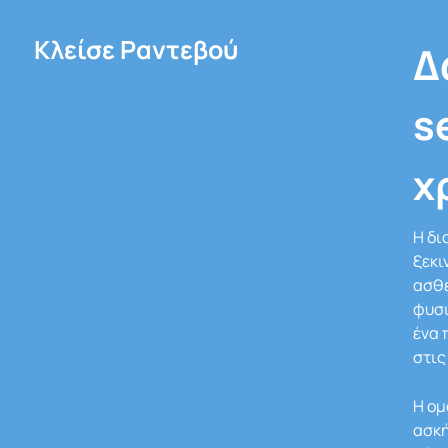
Κλείσε Ραντεβού
Δ
s
χ
Η δι
ξεκι
ασθε
φυσι
ένα
στις
Η ομ
ασκή