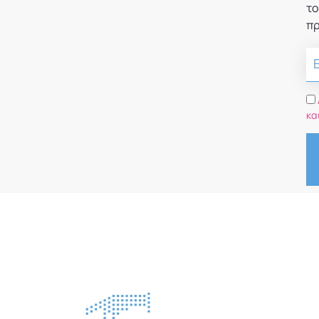
το
πρ
κα