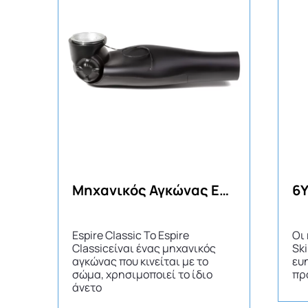
Μηχανικός Αγκώνας Espire Classic
Espire Classic Το Espire
Οι
Classicείναι ένας μηχανικός
Sk
αγκώνας που κινείται με το
ευ
σώμα, χρησιμοποιεί το ίδιο
πρ
άνετο