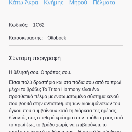
Κάτω Άκρα
-
Κνήμης
-
Μηρού
-
Πέλματα
Κωδικός:
1C62
Κατασκευαστής:
Ottobock
Σύντομη περιγραφή
Η θέλησή σου. Ο τρόπος σου.
Είσαι πολύ δραστήρια και στα πόδια σου από το πρωί
μέχρι το βράδυ; Το Triton Harmony είναι ένα
προσθετικό πέλμα με ενσωματωμένο σύστημα κενού
που βοηθά στην αντιστάθμιση των διακυμάνσεων του
όγκου που συμβαίνουν κατά τη διάρκεια της ημέρας,
δίνοντάς σας σταθερό κράτημα στην πρόθεση σας από
το πρωί έως το βράδυ χωρίς να επιβαρύνετε το
υπόλοιπο άκρο ή το δέρμα σας. . Η ασφαλής σύνδεση