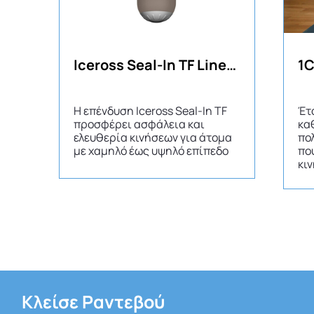
Iceross Seal-In TF Liner – Κάλτσα Κολοβώματος Μηρού
Η επένδυση Iceross Seal-In TF
Έτ
προσφέρει ασφάλεια και
κα
ελευθερία κινήσεων για άτομα
πο
με χαμηλό έως υψηλό επίπεδο
πο
κιν
Κλείσε Ραντεβού