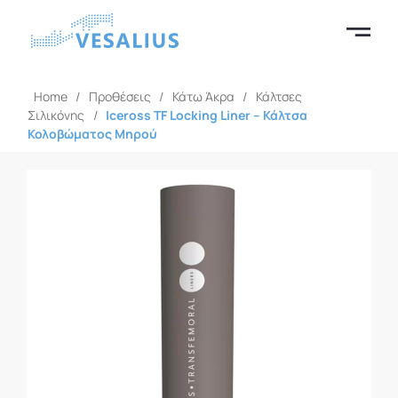
Home
/
Προθέσεις
/
Κάτω Άκρα
/
Κάλτσες
Σιλικόνης
/
Iceross TF Locking Liner – Κάλτσα
Κολοβώματος Μηρού