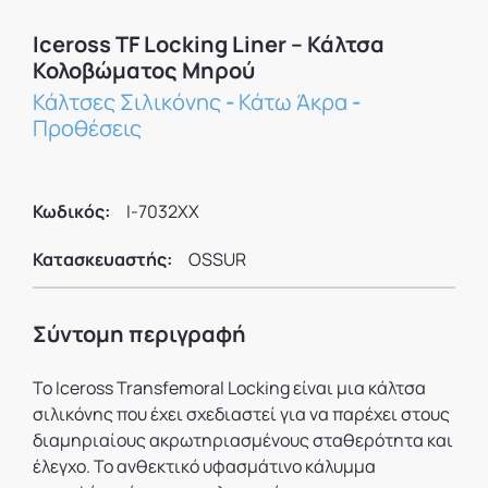
Iceross TF Locking Liner – Κάλτσα
Κολοβώματος Μηρού
Κάλτσες Σιλικόνης
-
Κάτω Άκρα
-
Προθέσεις
Κωδικός:
I-7032XX
Κατασκευαστής:
OSSUR
Σύντομη περιγραφή
Το Iceross Transfemoral Locking είναι μια κάλτσα
σιλικόνης που έχει σχεδιαστεί για να παρέχει στους
διαμηριαίους ακρωτηριασμένους σταθερότητα και
έλεγχο. Το ανθεκτικό υφασμάτινο κάλυμμα