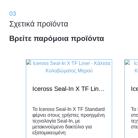
03
Σχετικά προϊόντα
Βρείτε παρόμοια προϊόντα
Iceross Seal-In X TF Liner – Κάλτσα Κολοβώματος Μηρού
Το Iceross Seal-In X TF Standard
Το 
φέρνει στους χρήστες προηγμένη
στ
τεχνολογία Seal-In, με
τεχ
μετακινούμενο δακτύλιο για
στ
εξατομικευμένη