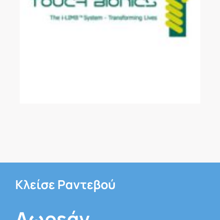
Κλείσε Ραντεβού
Δωρεάν