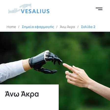
01
Home
/
Σημεία εφαρμογής
/
Άνω Άκρα
/
Σελίδα 2
Άνω Άκρα