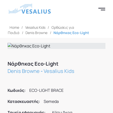
Home
/
Vesalius Kids
/
Ορθώσεις για
Παιδιά
/
Denis Browne
/
Νάρθηκας Eco-Light
Νάρθηκας Eco-Light
Denis Browne
-
Vesalius Kids
Κωδικός:
ECO-LIGHT BRACE
Κατασκευαστής:
Semeda
Σημείο εφαρμογής:
Κάτω Άκρα