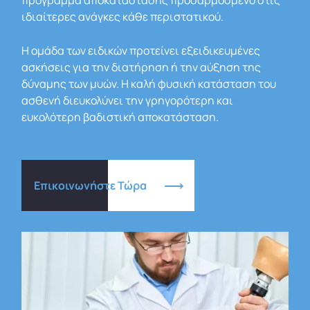
πρόγραμμα αποκατάστασης προσαρμοσμένο στις
ιδιαίτερες ανάγκες κάθε περιστατικού.
Η ομάδα των ειδικών προτείνει εξειδικευμένες
ασκήσεις για την διατήρηση ή την αύξηση της
δύναμης των μυών. Η καλή φυσική κατάσταση του
ασθενή διευκολύνει την γρηγορότερη και
ευκολότερη βαδιστική αποκατάσταση.
Επικοινωνήστε Τώρα