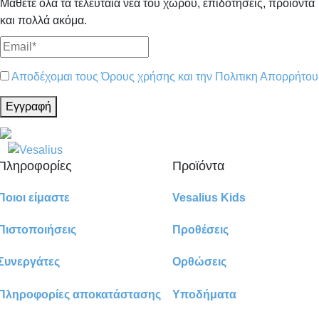
Μάθετε όλα τα τελευταία νέα του χώρου, επιδοτήσεις, προϊόντα
και πολλά ακόμα.
Αποδέχομαι τους Όρους χρήσης και την Πολιτικη Απορρήτου
Εγγραφή
Πληροφορίες
Προϊόντα
Ποιοι είμαστε
Vesalius Kids
Πιστοποιήσεις
Προθέσεις
Συνεργάτες
Ορθώσεις
Πληροφορίες αποκατάστασης
Υποδήματα