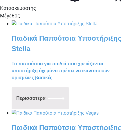
τραυματισμούς στον αστράγαλο
Κατασκευαστής
Υποστήριξη αρθρώσεων οι οποίες
Μέγεθος
έχουν υποστεί βλάβες από
νευρολογικές διαταραχές
Υποστήριξη για ελαφρά έως μέτρια
Παιδικά Παπούτσια Υποστήριξης
παραμόρφωση ποδιού
Stella
Μπορείτε να δείτε περισσότερα σχέδια
και μοντέλα στους παρακάτω
Τα παπούτσια για παιδιά που χρειάζονται
συνδέσμους και αφού επιλέξετε το
υποστήριξη όχι μόνο πρέπει να ικανοποιούν
υπόδημα της προτίμησής σας να
ορισμένες βασικές
επικοινωνήσετε μαζί μας.
https://mygeneration-
schein.de/en/stabilschuhe/kollektion.html
Περισσότερα
Παιδικά Παπούτσια Υποστήριξης