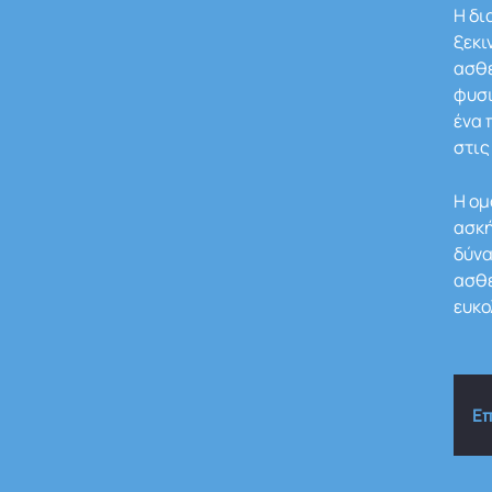
Η δι
ξεκι
ασθε
φυσι
ένα
στις
Η ομ
ασκή
δύνα
ασθε
ευκο
Ε