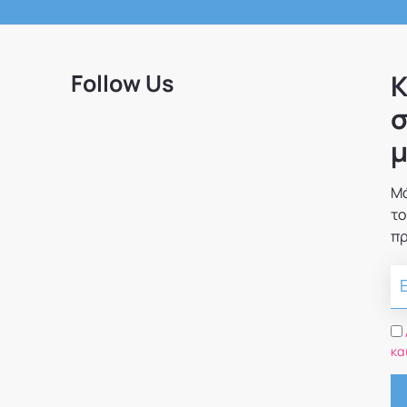
Follow Us
Κ
σ
μ
Μά
το
πρ
κα