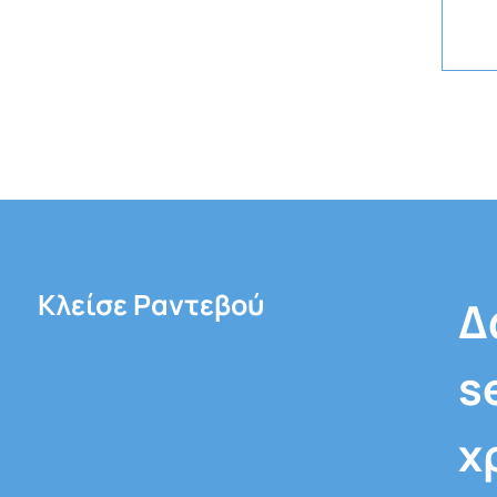
Κλείσε Ραντεβού
Δ
s
χ