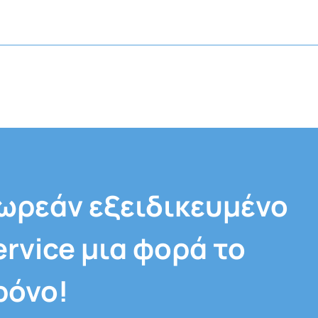
ωρεάν εξειδικευμένο
ervice μια φορά το
ρόνο!