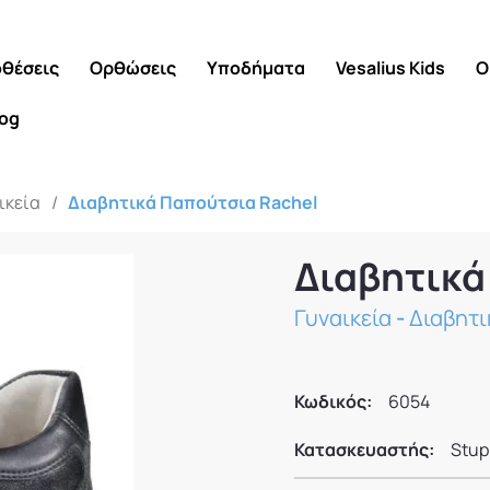
θέσεις
Ορθώσεις
Υποδήματα
Vesalius Kids
Ο
log
ικεία
/
Διαβητικά Παπούτσια Rachel
Διαβητικά
Γυναικεία
-
Διαβητ
Κωδικός:
6054
Κατασκευαστής:
Stup