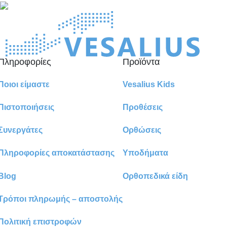
Πληροφορίες
Προϊόντα
Ποιοι είμαστε
Vesalius Kids
Πιστοποιήσεις
Προθέσεις
Συνεργάτες
Ορθώσεις
Πληροφορίες αποκατάστασης
Υποδήματα
Blog
Ορθοπεδικά είδη
Τρόποι πληρωμής – αποστολής
Πολιτική επιστροφών