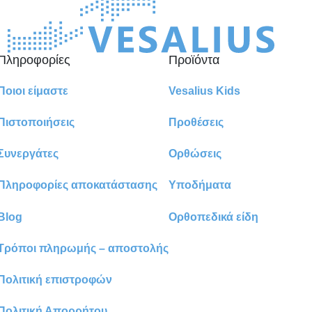
Πληροφορίες
Προϊόντα
Ποιοι είμαστε
Vesalius Kids
Πιστοποιήσεις
Προθέσεις
Συνεργάτες
Ορθώσεις
Πληροφορίες αποκατάστασης
Υποδήματα
Blog
Ορθοπεδικά είδη
Τρόποι πληρωμής – αποστολής
Πολιτική επιστροφών
Πολιτική Απορρήτου